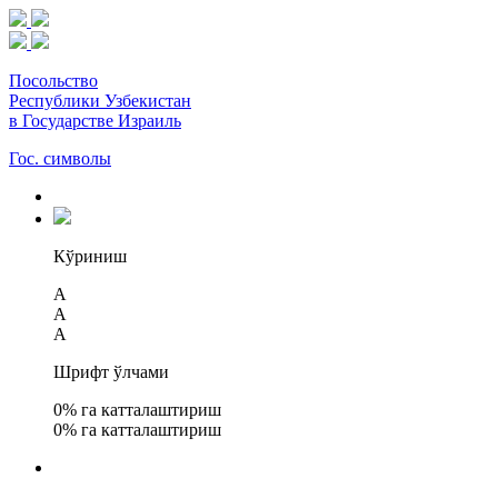
Посольство
Республики Узбекистан
в Государстве Израиль
Гос. символы
Кўриниш
A
A
A
Шрифт ўлчами
0
% га катталаштириш
0
% га катталаштириш