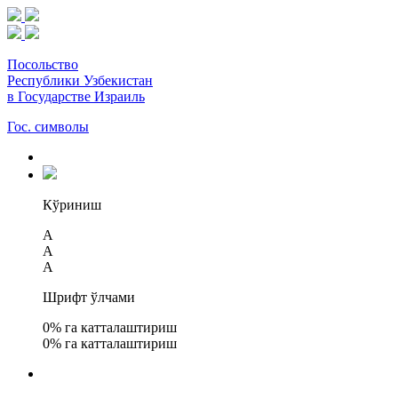
Посольство
Республики Узбекистан
в Государстве Израиль
Гос. символы
Кўриниш
A
A
A
Шрифт ўлчами
0
% га катталаштириш
0
% га катталаштириш