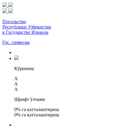
Посольство
Республики Узбекистан
в Государстве Израиль
Гос. символы
Кўриниш
A
A
A
Шрифт ўлчами
0
% га катталаштириш
0
% га катталаштириш