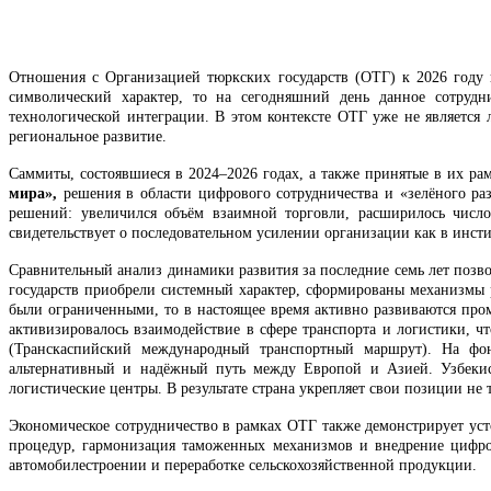
Отношения с Организацией тюркских государств (ОТГ) к 2026 году 
символический характер, то на сегодняшний день данное сотрудн
технологической интеграции. В этом контексте ОТГ уже не является
региональное развитие.
Саммиты, состоявшиеся в 2024–2026 годах, а также принятые в их р
мира»,
решения в области цифрового сотрудничества и «зелёного раз
решений: увеличился объём взаимной торговли, расширилось число
свидетельствует о последовательном усилении организации как в инст
Сравнительный анализ динамики развития за последние семь лет позво
государств приобрели системный характер, сформированы механизмы 
были ограниченными, то в настоящее время активно развиваются про
активизировалось взаимодействие в сфере транспорта и логистики, 
(Транскаспийский международный транспортный маршрут). На фон
альтернативный и надёжный путь между Европой и Азией. Узбекис
логистические центры. В результате страна укрепляет свои позиции не 
Экономическое сотрудничество в рамках ОТГ также демонстрирует ус
процедур, гармонизация таможенных механизмов и внедрение цифро
автомобилестроении и переработке сельскохозяйственной продукции.