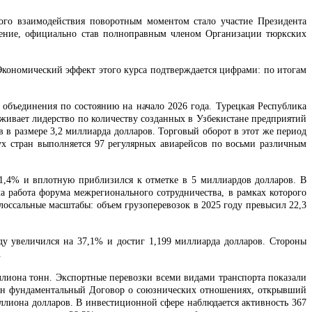
ого взаимодействия поворотным моментом стало участие Президента
ашение, официально став полноправным членом Организации тюркских
кономический эффект этого курса подтверждается цифрами: по итогам
 объединения по состоянию на начало 2026 года. Турецкая Республика
рживает лидерство по количеству созданных в Узбекистане предприятий
в в размере 3,2 миллиарда долларов. Торговый оборот в этот же период
ух стран выполняется 97 регулярных авиарейсов по восьми различным
11,4% и вплотную приблизился к отметке в 5 миллиардов долларов. В
 работа форума межрегионального сотрудничества, в рамках которого
лоссальные масштабы: объем грузоперевозок в 2025 году превысил 22,3
у увеличился на 37,1% и достиг 1,199 миллиарда долларов. Стороны
.
ллиона тонн. Экспортные перевозки всеми видами транспорта показали
ючен фундаментальный Договор о союзнических отношениях, открывший
ллиона долларов. В инвестиционной сфере наблюдается активность 367