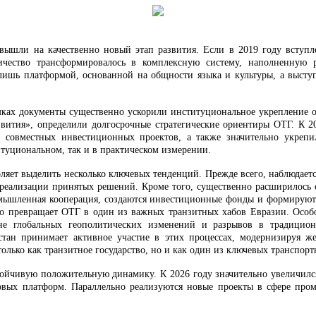
вышли на качественно новый этап развития. Если в 2019 году вступ
ичество трансформировалось в комплексную систему, наполненную р
 лишь платформой, основанной на общности языка и культуры, а выст
амках документы существенно ускорили институциональное укрепление 
вития», определили долгосрочные стратегические ориентиры ОТГ. К 20
 совместных инвестиционных проектов, а также значительно укрепил
итуциональном, так и в практическом измерении.
ляет выделить несколько ключевых тенденций. Прежде всего, наблюдаетс
реализации принятых решений. Кроме того, существенно расширилось со
мышленная кооперация, создаются инвестиционные фонды и формируютс
что превращает ОТГ в один из важных транзитных хабов Евразии. Особ
е глобальных геополитических изменений и разрывов в традицион
тан принимает активное участие в этих процессах, модернизируя же
только как транзитное государство, но и как один из ключевых транспорт
тойчивую положительную динамику. К 2026 году значительно увеличилс
вых платформ. Параллельно реализуются новые проекты в сфере про