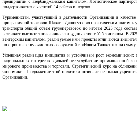
предприятий с азербайджанским капиталом. Логистическое партнерс
поддерживается с частотой 14 рейсов в неделю.
Туркменистан, участвующий в деятельности Организации в качестве 
приграничной торговли Шават - Дашогуз стал практическим шагом к у
транспорта общий объем грузоперевозок по итогам 2025 года состав
развивает высокотехнологичное сотрудничество с Узбекистаном. В 2025
венгерским капиталом, реализуемые ими проекты отличаются значител
по строительству очистных сооружений в «Новом Ташкенте» на сумму
Успешная реализация инициатив и устойчивый рост экономических 
национальных интересов. Дальнейшее углубление промышленной кооп
мирового производства и торговли. Стратегический курс на сближе
экономики. Продолжение этой политики позволит не только укрепить 
Организации.