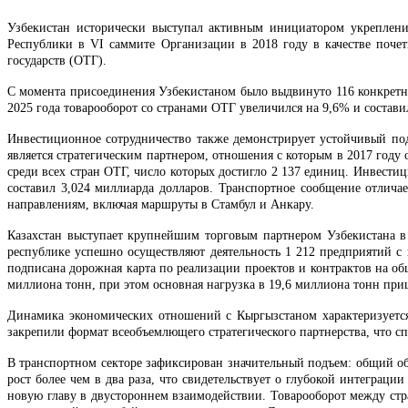
Узбекистан исторически выступал активным инициатором укреплени
Республики в VI саммите Организации в 2018 году в качестве поче
государств (ОТГ).
С момента присоединения Узбекистаном было выдвинуто 116 конкретн
2025 года товарооборот со странами ОТГ увеличился на 9,6% и состави
Инвестиционное сотрудничество также демонстрирует устойчивый подъ
является стратегическим партнером, отношения с которым в 2017 году
среди всех стран ОТГ, число которых достигло 2 137 единиц. Инвестиц
составил 3,024 миллиарда долларов. Транспортное сообщение отлича
направлениям, включая маршруты в Стамбул и Анкару.
Казахстан выступает крупнейшим торговым партнером Узбекистана в 
республике успешно осуществляют деятельность 1 212 предприятий с
подписана дорожная карта по реализации проектов и контрактов на об
миллиона тонн, при этом основная нагрузка в 19,6 миллиона тонн пр
Динамика экономических отношений с Кыргызстаном характеризуется
закрепили формат всеобъемлющего стратегического партнерства, что с
В транспортном секторе зафиксирован значительный подъем: общий об
рост более чем в два раза, что свидетельствует о глубокой интегр
новую главу в двустороннем взаимодействии. Товарооборот между стр