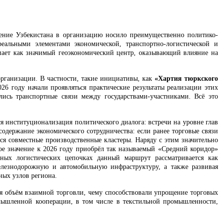
ление Узбекистана в организацию носило преимущественно политико-
еальными элементами экономической, транспортно-логистической и
упает как значимый геоэкономический центр, оказывающий влияние на
организации. В частности, такие инициативы, как
«Хартия тюркского
26 году начали проявляться практические результаты реализации этих
ись транспортные связи между государствами-участниками. Всё это
я институционализация политического диалога: встречи на уровне глав
держание экономического сотрудничества: если ранее торговые связи
я совместные производственные кластеры. Наряду с этим значительно
ое значение к 2026 году приобрёл так называемый «Средний коридор»
ных логистических цепочках данный маршрут рассматривается как
лезнодорожную и автомобильную инфраструктуру, а также развивая
ных узлов региона.
я объём взаимной торговли, чему способствовали упрощение торговых
мышленной кооперации, в том числе в текстильной промышленности,