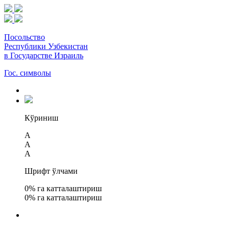
Посольство
Республики Узбекистан
в Государстве Израиль
Гос. символы
Кўриниш
A
A
A
Шрифт ўлчами
0
% га катталаштириш
0
% га катталаштириш