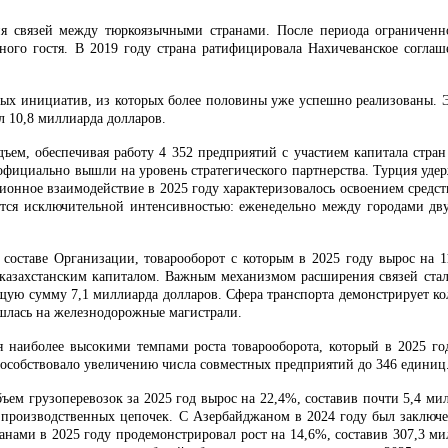
я связей между тюркоязычными странами. После периода ограниченн
тного гостя. В 2019 году страна ратифицировала Нахичеванское согл
ых инициатив, из которых более половины уже успешно реализованы. Э
л 10,8 миллиарда долларов.
ем, обеспечивая работу 4 352 предприятий с участием капитала стран
 официально вышли на уровень стратегического партнерства. Турция уде
ионное взаимодействие в 2025 году характеризовалось освоением средст
ется исключительной интенсивностью: еженедельно между городами дв
составе Организации, товарооборот с которым в 2025 году вырос на 
 казахстанским капиталом. Важным механизмом расширения связей стала
щую сумму 7,1 миллиарда долларов. Сфера транспорта демонстрирует ко
ишлась на железнодорожные магистрали.
 наиболее высокими темпами роста товарооборота, который в 2025 год
пособствовало увеличению числа совместных предприятий до 346 единиц
ъем грузоперевозок за 2025 год вырос на 22,4%, составив почти 5,4 ми
ации производственных цепочек. С Азербайджаном в 2024 году был закл
анами в 2025 году продемонстрировал рост на 14,6%, составив 307,3 ми