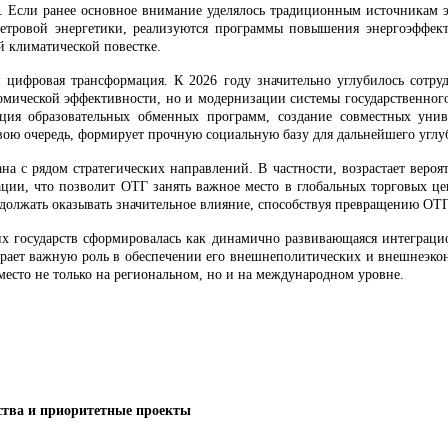
е. Если ранее основное внимание уделялось традиционным источникам 
 ветровой энергетики, реализуются программы повышения энергоэффек
й климатической повестке.
цифровая трансформация. К 2026 году значительно углубилось сотрудн
омической эффективности, но и модернизации системы государственного
ция образовательных обменных программ, создание совместных унив
ою очередь, формирует прочную социальную базу для дальнейшего углуб
на с рядом стратегических направлений. В частности, возрастает вероя
ации, что позволит ОТГ занять важное место в глобальных торговых ц
должать оказывать значительное влияние, способствуя превращению ОТГ
их государств сформировалась как динамично развивающаяся интеграци
грает важную роль в обеспечении его внешнеполитических и внешнеэк
место не только на региональном, но и на международном уровне.
ства и приоритетные проекты