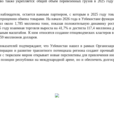
тво также укрепляется: общий объем перевезенных грузов в 2025 году
наблюдателя, остается важным партнером, с которым в 2025 году тов
прощению обмена товарами. На начало 2026 года в Узбекистане функцио
ил около 1,785 миллиона тонн, показав положительную динамику рост
 году взаимная торговля выросла на 41,7% и достигла 117,4 миллиона д
ьным масштабом. К ним относятся создание птицеводческих кластеров 
 59 миллионов долларов.
показателей подтверждают, что Узбекистан нашел в рамках Организац
ерации и развитие транзитного потенциала региона создают прочный
ние с тюркским миром открывает новые перспективы для привлечения и
позиции республики на международной арене, но и обеспечить долгоср