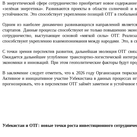
В энергетической сфере сотрудничество приобретает новое содержани
«зелёная энергетика». Развиваются проекты в области солнечной и
устойчивости. Это способствует укреплению позиций ОТГ в глобально
Одним из наиболее динамично развивающихся направлений является 
стартапов. Данные процессы способствуют не только повышению экон
сотрудничество, выступающее основой «мягкой силы» ОТГ. Реализа
способствуют укреплению взаимопонимания между народами. Это, в св
С точки зрения перспектив развития, дальнейшая эволюция ОТГ связа
Ожидается дальнейшее углубление транспортно-логистической интегр
экономики и инноваций. При этом геополитические факторы будут про
В заключение следует отметить, что к 2026 году Организация тюркск
Активное и инициативное участие Узбекистана в данных процессах и
прогнозировать, что в перспективе ОТГ займёт заметное и устойчивое 
Узбекистан и ОТГ: новые точки роста инвестиционного сотрудниче