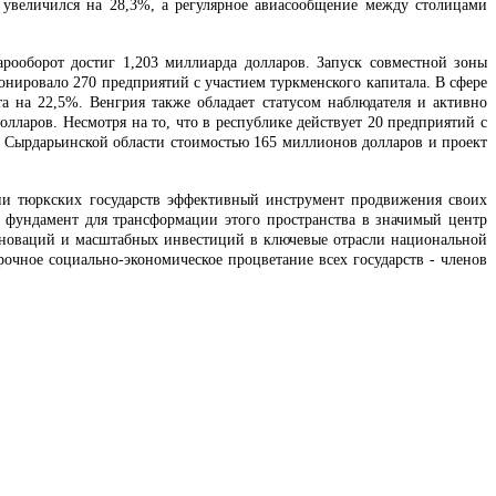
 увеличился на 28,3%, а регулярное авиасообщение между столицами
арооборот достиг 1,203 миллиарда долларов. Запуск совместной зоны
нировало 270 предприятий с участием туркменского капитала. В сфере
а на 22,5%. Венгрия также обладает статусом наблюдателя и активно
олларов. Несмотря на то, что в республике действует 20 предприятий с
в Сырдарьинской области стоимостью 165 миллионов долларов и проект
ии тюркских государств эффективный инструмент продвижения своих
 фундамент для трансформации этого пространства в значимый центр
нноваций и масштабных инвестиций в ключевые отрасли национальной
очное социально-экономическое процветание всех государств - членов