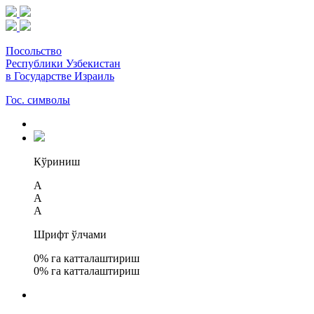
Посольство
Республики Узбекистан
в Государстве Израиль
Гос. символы
Кўриниш
A
A
A
Шрифт ўлчами
0
% га катталаштириш
0
% га катталаштириш