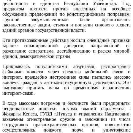
целостности и единства Республики Узбекистан. Под
предлогом протеста против внесенных на всеобщее
обсуждение предложений по конституционным поправкам,
группой злоумышленников были организованы
насильственные акции, стычки и попытки силового захвата
зданий органов государственной власти.
Эти противозаконные действия носили очевидные признаки
заранее спланированной диверсии, направленной на
разжигание сепаратизма, дестабилизацию и раскол мирной,
единой, демократической страны.
Прикрываясь популистскими лозунгами, распространяя
фейковые новости через средства мобильной связи и
интернет, враждебно настроенные силы пытались массово
вовлечь граждан в антиконституционную деятельность. Это
вынудило принять меры по временному ограничению
интернет-связи.
В ходе массовых погромов и бесчинств были предприняты
неоднократные попытки штурма зданий парламента -
Жокаргы Кенеса, ГУВД г.Нукуса и управления Нацгвардии,
захвачены огнестрельное оружие и заложники из числа
сотрудников правоохранительных органов, повсеместно
осуществлялись поджоги, порча и уничтожение