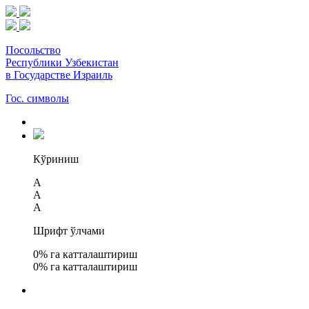
Посольство
Республики Узбекистан
в Государстве Израиль
Гос. символы
Кўриниш
A
A
A
Шрифт ўлчами
0
% га катталаштириш
0
% га катталаштириш