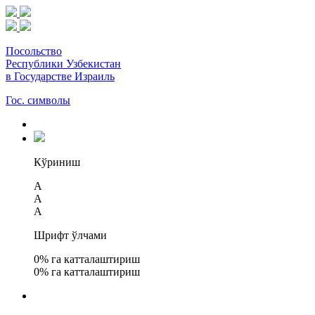
Посольство
Республики Узбекистан
в Государстве Израиль
Гос. символы
Кўриниш
A
A
A
Шрифт ўлчами
0
% га катталаштириш
0
% га катталаштириш