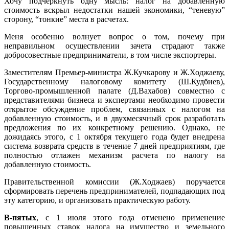
Хочу подчеркнуть одну мысль: налог на добавленную
стоимость вскрыл недостатки нашей экономики, “теневую”
сторону, “тонкие” места в расчетах.
Меня особенно волнует вопрос о том, почему при
неправильном осуществлении зачета страдают также
добросовестные предприниматели, в том числе экспортеры.
Заместителям Премьер-министра Ж.Кучкарову и Ж.Ходжаеву,
Государственному налоговому комитету (Ш.Кудбиев),
Торгово-промышленной палате (Д.Вахабов) совместно с
представителями бизнеса и экспертами необходимо провести
открытое обсуждение проблем, связанных с налогом на
добавленную стоимость, и в двухмесячный срок разработать
предложения по их конкретному решению. Однако, не
дожидаясь этого, с 1 октября текущего года будет внедрена
система возврата средств в течение 7 дней предприятиям, где
полностью отлажен механизм расчета по налогу на
добавленную стоимость.
Правительственной комиссии (Ж.Ходжаев) поручается
сформировать перечень предпринимателей, подпадающих под
эту категорию, и организовать практическую работу.
В-пятых
, с 1 июля этого года отменено применение
повышенных ставок налога на имущество и земельного