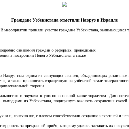
Граждане Узбекистана отметили Навруз в Израиле
. В мероприятии приняли участие граждане Узбекистана, занимающиеся 
подробно ознакомил граждан о реформах, проводимых
ления в построении Нового Узбекистана, а также
о Навруз стал одним из связующих звеньев, объединяющих различные ку
узы, а также привносить взращенную на узбекской земле толерантност
 привлекательной стороны.
альностью и звучали в унисон основной канве торжества. Для соотеч
– выходцами из Узбекистана, подчеркнута важность сохранения связей
ухни и, конечно же, с пловом способствовали созданию искренней и неп
дарность за прекрасный приём, которому удалось заставить их почувств