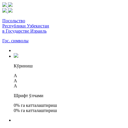
Посольство
Республики Узбекистан
в Государстве Израиль
Гос. символы
Кўриниш
A
A
A
Шрифт ўлчами
0
% га катталаштириш
0
% га катталаштириш