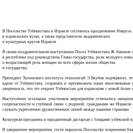
В Посольстве Узбекистана в Израиле состоялось празднование Навруза
в израильских вузах, а также представители академических
и культурных кругов Израиля.
В своем поздравительном выступлении Посол Узбекистана Ж.Аминов 
в республике под руководством Главы государства, роли молодого поко
о возрастающей роль женщин во всех сферах жизни общества
и государства.
Президент Холонского института технологий Э.Якубов подчеркнул, чт
вдали от Узбекистана, сохранять и преумножать наши многовековые 
уверенность, что это откроет Узбекистан для израильтян с новой более
Выступление остальных участников мероприятия отличались эмоцион
сопричастности и глубокой связи с родиной; гражданами же Израиля 
служить укреплению дружественных связей между нашими странами.
Культурная программа и праздничный дастархан с блюдами узбекской к
В завершение мероприятия, гости выразили Посольству искреннюю благо