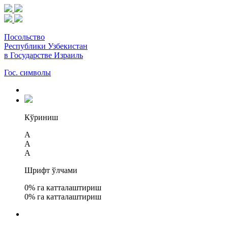
Посольство
Республики Узбекистан
в Государстве Израиль
Гос. символы
Кўриниш
A
A
A
Шрифт ўлчами
0
% га катталаштириш
0
% га катталаштириш