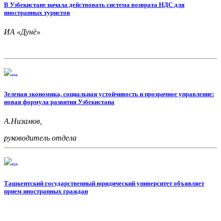
В Узбекистане начала действовать система возврата НДС для
иностранных туристов
ИА «Дунё»
Зеленая экономика, социальная устойчивость и прозрачное управление:
новая формула развития Узбекистана
А.Низамов,
руководитель отдела
Института стратегических и межрегиональных
исследований при Президенте Республики Узбекистан
С.Сатторов,
Ташкентский государственный юридический университет объявляет
прием иностранных граждан
ведущий научный сотрудник Института стратегических и
межрегиональных исследований