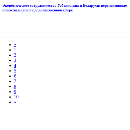
Экономическое сотрудничество Узбекистана и Беларуси: перспективные
проекты в агропродовольственной сфере
«
1
2
3
4
5
6
7
8
9
10
»