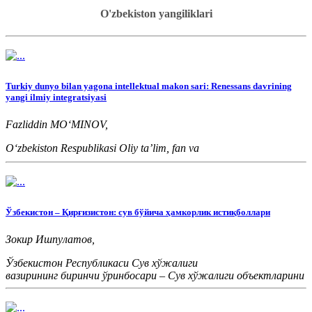
O'zbekiston yangiliklari
Turkiy dunyo bilan yagona intellektual makon sari: Renessans davrining
yangi ilmiy integratsiyasi
Fazliddin MOʻMINOV,
Oʻzbekiston Respublikasi Oliy taʼlim, fan va
innovatsiyalar vazirligi boshqarma boshligʻi
Ўзбекистон – Қирғизистон: сув бўйича ҳамкорлик истиқболлари
Зокир Ишпулатов,
Ўзбекистон Республикаси Сув хўжалиги
вазирининг биринчи ўринбосари – Сув хўжалиги объектларини
эксплуатация қилиш агентлиги директори