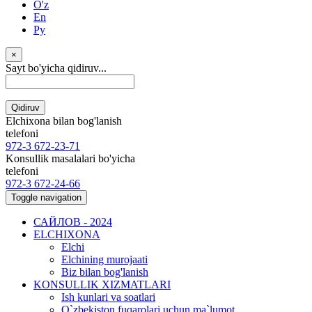
O'z
En
Ру
×
Sayt bo'yicha qidiruv...
Qidiruv
Elchixona bilan bog'lanish
telefoni
972-3 672-23-71
Konsullik masalalari bo'yicha
telefoni
972-3 672-24-66
Toggle navigation
САЙЛОВ - 2024
ELCHIXONA
Elchi
Elchining murojaati
Biz bilan bog'lanish
KONSULLIK XIZMATLARI
Ish kunlari va soatlari
O`zbekiston fuqarolari uchun ma`lumot