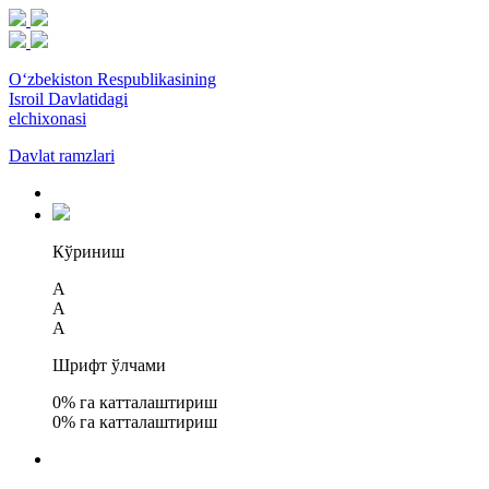
O‘zbekiston Respublikasining
Isroil Davlatidagi
elchixonasi
Davlat ramzlari
Кўриниш
A
A
A
Шрифт ўлчами
0
% га катталаштириш
0
% га катталаштириш