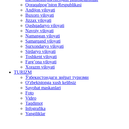
Qoraqalpog’iston Respublikasi
Andijon viloyati
Buxoro viloyati
Jizzax viloyati
Qashqadaryo viloyati
Navoiy viloyati
Namangan viloyati
Samarqand viloyati
Surxondaryo viloyati
Sirdaryo viloyati
Toshkent viloyati
Farg’ona viloyati
Xorazm viloyati
TURIZM
Ўзбекистондаги зиёрат туризми
O'zbekistonga xush kelibsiz
Sayohat maskanlari
Foto
Video
Taqdimot
Infografika
Yangiliklar