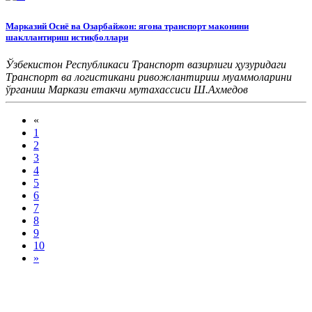
Марказий Осиё ва Озарбайжон: ягона транспорт маконини
шакллантириш истиқболлари
Ўзбекистон Республикаси
Транспорт
вазирлиги ҳузуридаги
Транспорт
ва логистикани ривожлантириш муаммоларини
ўрганиш
М
аркази етакчи мутахассиси
Ш.Ахмедов
«
1
2
3
4
5
6
7
8
9
10
»