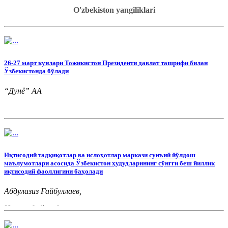
O'zbekiston yangiliklari
26-27 март кунлари Тожикистон Президенти давлат ташрифи билан
Ўзбекистонда бўлади
“Дунё” АА
Иқтисодий тадқиқотлар ва ислоҳотлар маркази сунъий йўлдош
маълумотлари асосида Ўзбекистон ҳудудларининг сўнгги беш йиллик
иқтисодий фаоллигини баҳолади
Абдулазиз Ғайбуллаев,
Иқтисодий тадқиқотлар ва ислоҳотлар маркази
Жамоатчилик билан алоқалар бўлими тел.: (+998) 78 150-32-
20 (417)