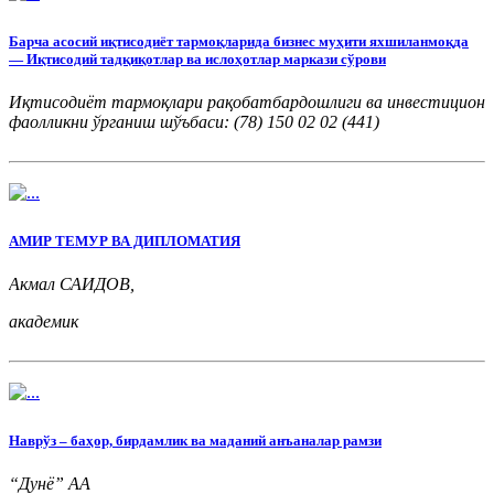
Барча асосий иқтисодиёт тармоқларида бизнес муҳити яхшиланмоқда
— Иқтисодий тадқиқотлар ва ислоҳотлар маркази сўрови
Иқтисодиёт тармоқлари рақобатбардошлиги ва инвестицион
фаолликни ўрганиш шўъбаси: (78) 150 02 02 (441)
Жамоатчилик ва ОАВ билан алоқалар шўъбаси: (78) 150 02 02
(417)
АМИР ТЕМУР ВА ДИПЛОМАТИЯ
Акмал САИДОВ,
академик
Наврўз – баҳор, бирдамлик ва маданий анъаналар рамзи
“Дунё” АА