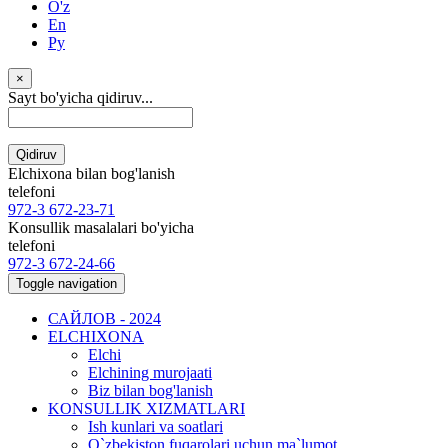
O'z
En
Ру
×
Sayt bo'yicha qidiruv...
Qidiruv
Elchixona bilan bog'lanish
telefoni
972-3 672-23-71
Konsullik masalalari bo'yicha
telefoni
972-3 672-24-66
Toggle navigation
САЙЛОВ - 2024
ELCHIXONA
Elchi
Elchining murojaati
Biz bilan bog'lanish
KONSULLIK XIZMATLARI
Ish kunlari va soatlari
O`zbekiston fuqarolari uchun ma`lumot