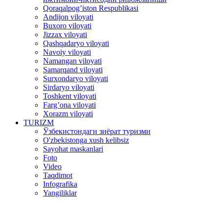
Qoraqalpog’iston Respublikasi
Andijon viloyati
Buxoro viloyati
Jizzax viloyati
Qashqadaryo viloyati
Navoiy viloyati
Namangan viloyati
Samarqand viloyati
Surxondaryo viloyati
Sirdaryo viloyati
Toshkent viloyati
Farg’ona viloyati
Xorazm viloyati
TURIZM
Ўзбекистондаги зиёрат туризми
O'zbekistonga xush kelibsiz
Sayohat maskanlari
Foto
Video
Taqdimot
Infografika
Yangiliklar