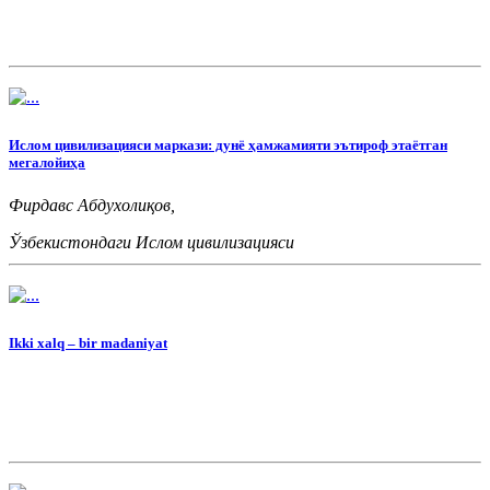
Ислом цивилизацияси маркази: дунё ҳамжамияти эътироф этаётган
мегалойиҳа
Фирдавс Абдухолиқов,
Ўзбекистондаги Ислом цивилизацияси
маркази директори
Ikki xalq – bir madaniyat