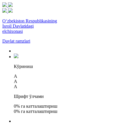
O‘zbekiston Respublikasining
Isroil Davlatidagi
elchixonasi
Davlat ramzlari
Кўриниш
A
A
A
Шрифт ўлчами
0
% га катталаштириш
0
% га катталаштириш