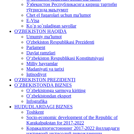
Ўзбекистон Республикасига кириш тартиби
тўғрисида маълумот
Chet el fuqarolari uchun ma'lumot
E-Visa
Ko`p so`raladigan savollar
O'ZBEKISTON HAQIDA
Umumiy ma'lumot
O'zbekiston Respublikasi Prezidenti
Parlament
Davlat ramzlari
O‘zbekiston Respublikasi Konstitutsiyasi
Milliy bayramlar
Madaniyati va tarixi
Iqtisodiyot
O'ZBEKISTON PREZIDENTI
O`ZBEKISTONDA BIZNES
O`zbekistonga sarmoya kiriting
O`zbekistondan eksport
Infografika
HUDUDLARDAGI BIZNES
Toshkent
Socio-economic development of the Republic of
Karakalpakstan for 2017-2022
Қорақалпоғистоннинг 2017-2022 йиллардаги
ижтимоий-иқтисодий ривожланиши