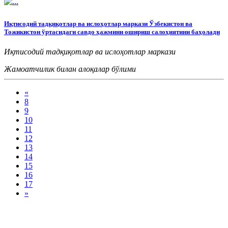
Иқтисодий тадқиқотлар ва ислоҳотлар маркази Ўзбекистон ва
Тожикистон ўртасидаги савдо ҳажмини ошириш салоҳиятини баҳолади
Иқтисодий тадқиқотлар ва ислоҳотлар маркази
Жамоатчилик билан алоқалар бўлими
«
8
9
10
11
12
13
14
15
16
17
»