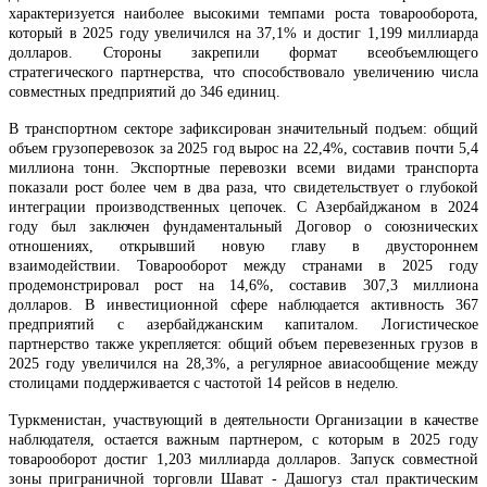
характеризуется наиболее высокими темпами роста товарооборота,
который в 2025 году увеличился на 37,1% и достиг 1,199 миллиарда
долларов. Стороны закрепили формат всеобъемлющего
стратегического партнерства, что способствовало увеличению числа
совместных предприятий до 346 единиц.
В транспортном секторе зафиксирован значительный подъем: общий
объем грузоперевозок за 2025 год вырос на 22,4%, составив почти 5,4
миллиона тонн. Экспортные перевозки всеми видами транспорта
показали рост более чем в два раза, что свидетельствует о глубокой
интеграции производственных цепочек. С Азербайджаном в 2024
году был заключен фундаментальный Договор о союзнических
отношениях, открывший новую главу в двустороннем
взаимодействии. Товарооборот между странами в 2025 году
продемонстрировал рост на 14,6%, составив 307,3 миллиона
долларов. В инвестиционной сфере наблюдается активность 367
предприятий с азербайджанским капиталом. Логистическое
партнерство также укрепляется: общий объем перевезенных грузов в
2025 году увеличился на 28,3%, а регулярное авиасообщение между
столицами поддерживается с частотой 14 рейсов в неделю.
Туркменистан, участвующий в деятельности Организации в качестве
наблюдателя, остается важным партнером, с которым в 2025 году
товарооборот достиг 1,203 миллиарда долларов. Запуск совместной
зоны приграничной торговли Шават - Дашогуз стал практическим