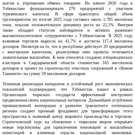
шагом к упрощению обмена товарами. На начало 2026 года в
Узбекистане функционировало 270 предприятий с участием
туркменского капитала. В сфере транспорта общий объем
грузоперевозок по итогам 2025 года составил около 1,785 миллиона
тонн, показав положительную динамику роста на 22,5%. Венгрия
также обладает статусом наблюдателя и активно развивает
высокотехнологичное сотрудничество с Узбекистаном. В 2025 году
взаимная торговля выросла на 41,7% и достигла 117,4 миллиона
долларов. Несмотря на то, что в республике действует 20 предприятий
с венгерским капиталом, реализуемые ими проекты отличаются
значительным масштабом. К ним относятся создание птицеводческих
кластеров в Сырдарьинской области стоимостью 165 миллионов
долларов и проект по строительству очистных сооружений в «Новом
Ташкенте» на сумму 59 миллионов долларов.
Успешная реализация инициатив и устойчивый рост экономических
показателей подтверждают, что Узбекистан нашел в рамках
Организации тюркских государств эффективный инструмент
продвижения своих национальных интересов. Дальнейшее углубление
промышленной кооперации и развитие транзитного потенциала
региона создают прочный фундамент для трансформации этого
пространства в значимый центр мирового производства и торговли.
Стратегический курс на сближение с тюркским миром открывает
новые перспективы для привлечения инноваций и масштабных
инвестиций в ключевые отрасли национальной экономики.