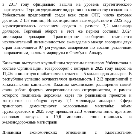
в 2017 году официально вышли на уровень стратегического
партнерства. Турция удерживает лидерство по количеству созданных в
Узбекистане предприятий среди всех стран ОТГ, число которых
достигло 2 137 единиц. Инвестиционное взаимодействие в 2025 году
характеризовалось освоением средств в размере 3,2 миллиарда
долларов. Торговый оборот в этот же период составил 3,024
миллиарда долларов. Транспортное сообщение отличается
исключительной интенсивностью: еженедельно между городами двух
стран выполняется 97 регулярных авиарейсов по восьми различным
направлениям, включая маршруты в Стамбул и Анкару.
Казахстан выступает крупнейшим торговым партнером Узбекистана в
составе Организации, товарооборот с которым в 2025 году вырос на
11,4% и вплотную приблизился к отметке в 5 миллиардов долларов. В
республике успешно осуществляют деятельность 1 212 предприятий с
казахстанским капиталом. Важным механизмом расширения связей
стала работа форума межрегионального сотрудничества, в рамках
которого подписана дорожная карта по реализации проектов и
контрактов на общую сумму 7,1 миллиарда долларов. Сфера
транспорта демонстрирует колоссальные масштабы: объем
грузоперевозок в 2025 году превысил 22,3 миллиона тонн, при этом
основная нагрузка в 19,6 миллиона тонн пришлась на
железнодорожные магистрали.
Динамика экономических отношений с Кыргызстаном