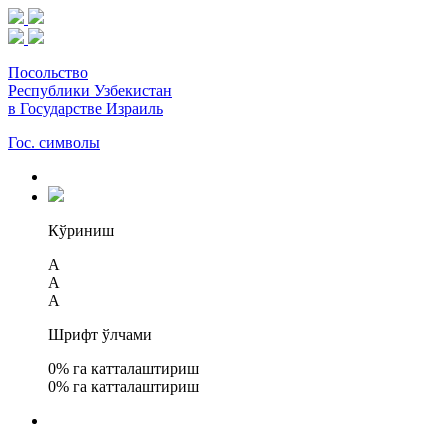
Посольство
Республики Узбекистан
в Государстве Израиль
Гос. символы
Кўриниш
A
A
A
Шрифт ўлчами
0
% га катталаштириш
0
% га катталаштириш