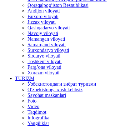
Qoraqalpog’iston Respublikasi
Andijon viloyati
Buxoro viloyati
Jizzax viloyati
Qashqadaryo viloyati
Navoiy viloyati
Namangan viloyati
Samarqand viloyati
Surxondaryo viloyati
Sirdaryo viloyati
Toshkent viloyati
Farg’ona viloyati
Xorazm viloyati
TURIZM
Ўзбекистондаги зиёрат туризми
O'zbekistonga xush kelibsiz
Sayohat maskanlari
Foto
Video
Taqdimot
Infografika
Yangiliklar