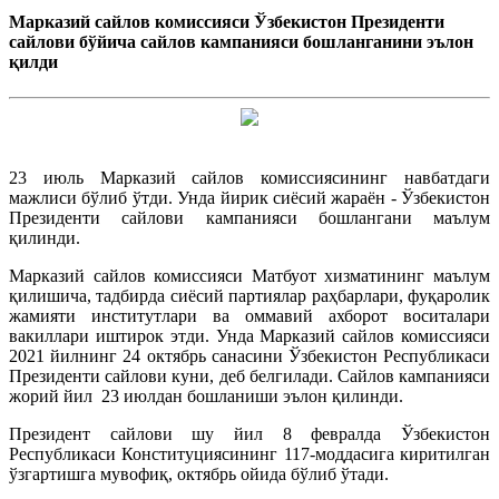
Марказий сайлов комиссияси Ўзбекистон Президенти
сайлови бўйича сайлов кампанияси бошланганини эълон
қилди
23 июль Марказий сайлов комиссиясининг навбатдаги
мажлиси бўлиб ўтди. Унда йирик сиёсий жараён - Ўзбекистон
Президенти сайлови кампанияси бошлангани маълум
қилинди.
Марказий сайлов комиссияси Матбуот хизматининг маълум
қилишича, тадбирда сиёсий партиялар раҳбарлари, фуқаролик
жамияти институтлари ва оммавий ахборот воситалари
вакиллари иштирок этди. Унда Марказий сайлов комиссияси
2021 йилнинг 24 октябрь санасини Ўзбекистон Республикаси
Президенти сайлови куни, деб белгилади. Сайлов кампанияси
жорий йил 23 июлдан бошланиши эълон қилинди.
Президент сайлови шу йил 8 февралда Ўзбекистон
Республикаси Конституциясининг 117-моддасига киритилган
ўзгартишга мувофиқ, октябрь ойида бўлиб ўтади.