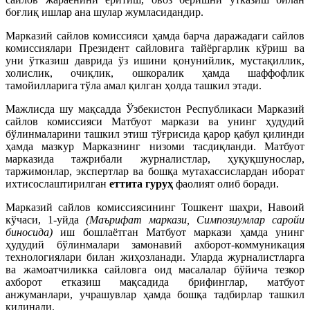
боғлиқ ишлар ана шулар жумласидандир.
Марказий сайлов комиссияси ҳамда барча даражадаги сайлов
комиссиялари Президент сайловига тайёргарлик кўриш ва
уни ўтказиш даврида ўз ишини қонунийлик, мустақиллик,
холислик, очиқлик, ошкоралик ҳамда шаффофлик
тамойилларига тўла амал қилган ҳолда ташкил этади.
Мажлисда шу мақсадда Ўзбекистон Республикаси Марказий
сайлов комиссияси Матбуот маркази ва унинг ҳудудий
бўлинмаларини ташкил этиш тўғрисида қарор қабул қилинди
ҳамда мазкур Марказнинг низоми тасдиқланди. Матбуот
марказида тажрибали журналистлар, ҳуқуқшунослар,
таржимонлар, экспертлар ва бошқа мутахассислардан иборат
ихтисослаштирилган
еттита гуруҳ
фаолият олиб боради.
Марказий сайлов комиссиясининг Тошкент шаҳри, Навоий
кўчаси, 1-уйда
(Маърифат маркази, Симпозиумлар саройи
биносида)
иш бошлаётган Матбуот маркази ҳамда унинг
ҳудудий бўлинмалари замонавий ахборот-коммуникация
технологиялари билан жиҳозланади. Уларда журналистларга
ва жамоатчиликка сайловга оид масалалар бўйича тезкор
ахборот етказиш мақсадида брифинглар, матбуот
анжуманлари, учрашувлар ҳамда бошқа тадбирлар ташкил
қилинади.