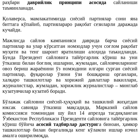
раҳбари
даврийлик принципи асосида
сайланиши
таъминланади.
Қолаверса, мамлакатимизда сиёсий партиялар сони яна
биттага кўпайиб, партиялараро рақобат сезиларли даражада
кучайди.
Мажлисда сайлов кампанияси даврида барча сиёсий
партиялар ва улар кўрсатган номзодлар учун соғлом рақобат
муҳити ва тенг шароит яратилиши алоҳида таъкидланди.
Бунда Президент сайловига тайёргарлик кўриш ва уни
ўтказиш билан боғлиқ ишларни, жумладан, сайловчиларнинг
овоз бериш жараёнини ўз номзодини илгари сурган сиёсий
партиялар, фуқаролар ўзини ўзи бошқариш органлари,
халқаро ташкилотлар ва хорижий давлатлар вакиллари,
журналистлар, жумладан, хорижлик журналистлар – минглаб
кузатувчилар кузатиб боради.
Бўлажак сайловни сиёсий-ҳуқуқий ва ташкилий жиҳатдан
юксак савияда ўтказиш мақсадида, Марказий сайлов
комиссияси томонидан шу йил 14 апрелда тасдиқланган
Ўзбекистон Республикаси Президенти сайловига тайёргарлик
кўриш бўйича
асосий тадбирлар дастури
га биноан, ҳамкор
ташкилотлар билан биргаликда кенг кўламли ишлар изчил
амалга оширилмоқда.