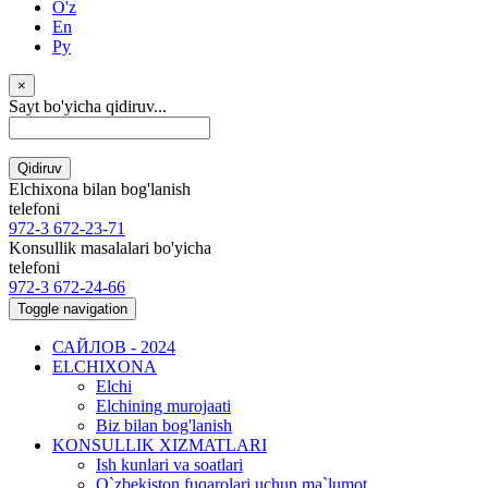
O'z
En
Ру
×
Sayt bo'yicha qidiruv...
Qidiruv
Elchixona bilan bog'lanish
telefoni
972-3 672-23-71
Konsullik masalalari bo'yicha
telefoni
972-3 672-24-66
Toggle navigation
САЙЛОВ - 2024
ELCHIXONA
Elchi
Elchining murojaati
Biz bilan bog'lanish
KONSULLIK XIZMATLARI
Ish kunlari va soatlari
O`zbekiston fuqarolari uchun ma`lumot