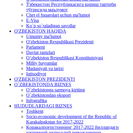
Ўзбекистон Республикасига кириш тартиби
тўғрисида маълумот
Chet el fuqarolari uchun ma'lumot
E-Visa
Ko`p so`raladigan savollar
O'ZBEKISTON HAQIDA
Umumiy ma'lumot
O'zbekiston Respublikasi Prezidenti
Parlament
Davlat ramzlari
O‘zbekiston Respublikasi Konstitutsiyasi
Milliy bayramlar
Madaniyati va tarixi
Iqtisodiyot
O'ZBEKISTON PREZIDENTI
O`ZBEKISTONDA BIZNES
O`zbekistonga sarmoya kiriting
O`zbekistondan eksport
Infografika
HUDUDLARDAGI BIZNES
Toshkent
Socio-economic development of the Republic of
Karakalpakstan for 2017-2022
Қорақалпоғистоннинг 2017-2022 йиллардаги
ижтимоий-иқтисодий ривожланиши