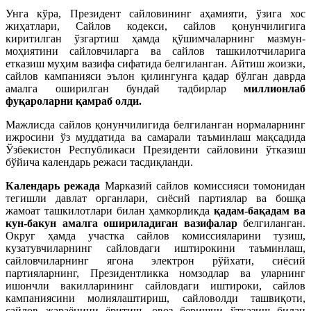
Унга кўра, Президент сайловининг аҳамияти, ўзига хос
жиҳатлари, Сайлов кодекси, сайлов қонунчилигига
киритилган ўзгартиш ҳамда қўшимчаларнинг мазмун-
моҳиятини сайловчиларга ва сайлов ташкилотчиларига
етказиш муҳим вазифа сифатида белгиланган. Айтиш жоизки,
сайлов кампанияси эълон қилингунга қадар бўлган даврда
амалга оширилган бундай тадбирлар
миллионлаб
фуқароларни қамраб олди.
Мажлисда сайлов қонунчилигида белгиланган нормаларнинг
ижросини ўз муддатида ва самарали таъминлаш мақсадида
Ўзбекистон Республикаси Президенти сайловини ўтказиш
бўйича календарь режаси тасдиқланди.
Календарь режада
Марказий сайлов комиссияси томонидан
тегишли давлат органлари, сиёсий партиялар ва бошқа
жамоат ташкилотлари билан ҳамкорликда
қадам-бақадам ва
кун-бакун амалга ошириладиган вазифалар
белгиланган.
Округ ҳамда участка сайлов комиссияларини тузиш,
кузатувчиларнинг сайловдаги иштирокини таъминлаш,
сайловчиларнинг ягона электрон рўйхати, сиёсий
партияларнинг, Президентликка номзодлар ва уларнинг
ишончли вакилларининг сайловдаги иштироки, сайлов
кампаниясини молиялаштириш, сайловолди ташвиқоти,
сайлов жараёнини ёритиш, овоз беришни ўтказиш билан