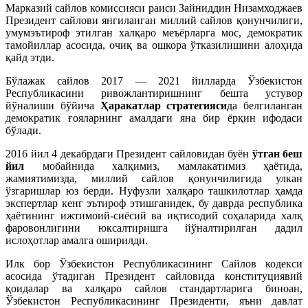
Марказий сайлов комиссияси раиси Зайниддин Низамходжаев
Президент сайлови янгиланган миллий сайлов қонунчилиги,
умумэътироф этилган халқаро меъёрларга мос, демократик
тамойиллар асосида, очиқ ва ошкора ўтказилишини алоҳида
қайд этди.
Бўлажак сайлов 2017 — 2021 йилларда Ўзбекистон
Республикасини ривожлантиришнинг бешта устувор
йўналиши бўйича
Ҳаракатлар стратегияси
да белгиланган
демократик ғояларнинг амалдаги яна бир ёрқин ифодаси
бўлади.
2016 йил 4 декабрдаги Президент сайловидан буён
ўтган беш
йил
мобайнида халқимиз, мамлакатимиз ҳаётида,
жамиятимизда, миллий сайлов қонунчилигида улкан
ўзгаришлар юз берди. Нуфузли халқаро ташкилотлар ҳамда
экспертлар кенг эътироф этишганидек, бу даврда республика
ҳаётининг ижтимоий-сиёсий ва иқтисодий соҳаларида халқ
фаровонлигини юксалтиришга йўналтирилган дадил
ислоҳотлар амалга оширилди.
Илк бор Ўзбекистон Республикасининг Сайлов кодекси
асосида ўтадиган Президент сайловида конституциявий
қоидалар ва халқаро сайлов стандартларига биноан,
Ўзбекистон Республикасининг Президенти, яъни давлат