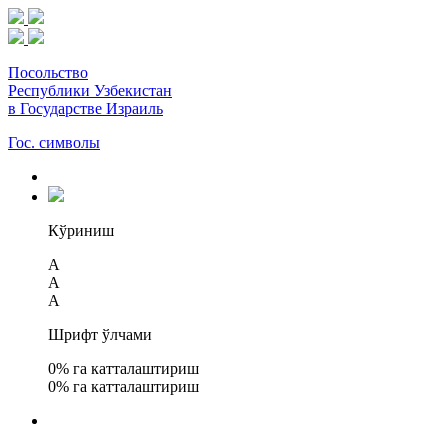
Посольство
Республики Узбекистан
в Государстве Израиль
Гос. символы
Кўриниш
A
A
A
Шрифт ўлчами
0
% га катталаштириш
0
% га катталаштириш