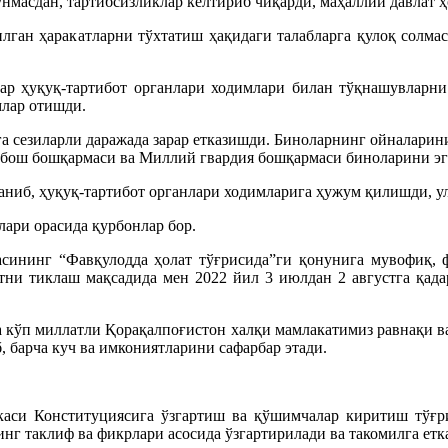
нмасдан, тартибсизликлар келтириб чиқарди, маҳаллий давлат 
лган ҳаракатларни тўхтатиш ҳақидаги талабларга қулоқ солма
ар ҳуқуқ-тартибот органлари ходимлари билан тўқнашувларни
млар отишди.
 сезиларли даражада зарар етказишди. Биноларнинг ойналарини 
 бош бошқармаси ва Миллий гвардия бошқармаси биноларини э
ниб, ҳуқуқ-тартибот органлари ходимларига ҳужум қилишди, ула
лари орасида қурбонлар бор.
ининг “Фавқулодда ҳолат тўғрисида”ги қонунига мувофиқ, ф
ни тиклаш мақсадида мен 2022 йил 3 июлдан 2 августга қада
ўп миллатли Қорақалпоғистон халқи мамлакатимиз равнақи ва
 барча куч ва имкониятларини сафарбар этади.
каси Конституциясига ўзгартиш ва қўшимчалар киритиш тўғр
нг таклиф ва фикрлари асосида ўзгартирилади ва такомилга етк