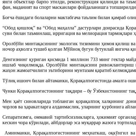
янги объектлар барпо этилди, реконструкция қилинди ва таъ
фан, маданият ва спорт масканлари фойдаланишга топширилди
Боғча ёшидаги болаларни мактабгача таълим билан қамраб олиш
“Обод қишлоқ” ва “Обод маҳалла” дастурлари доирасида Қор
суви билан таъминлаш, ирригация ва мелиорация тармоқлари 
Оролбўйи минтақасининг экологик тизимини ҳимоя қилиш ва 
ночор аҳволга тушиб қолган Мўйноқ бугун бутунлай янгича қи
Денгизнинг қуриган қисмида 1 миллион 733 минг гектар май
ишлаб чиқилмоқда. Оролбўйи минтақасини ривожлантириш м
жаҳон жамоатчилиги эътиборини мунтазам қаратиб келмоқдам
Тўлиқ ишонч билан айтаманки, Қорақалпоғистонда амалга ошир
Чунки Қорақалпоғистоннинг тақдири – бу Ўзбекистоннинг тақд
Мен ҳаёт синовларида тобланган қорақалпоқ халқининг дони
чорлов ва ҳаракатларга алданмаслик, уларнинг қурбонига айла
Сепаратизмга, оммавий тартибсизликларга, ҳокимият органла
кескин чора кўрилади, айбдорлар эса муқаррар жазога тортилад
Аминманки, Қорақалпоғистоннинг меҳнаткаш, оқкўнгил ва б