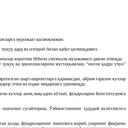
сонларга мурожаат қилмоқчиман.
чуқур дард ва изтироб билан қабул қилмоқдамиз.
мчалар киритиш бўйича умумхалқ муҳокамаси давом этмоқда.
 ҳуқуқ ва эркинликларини мустаҳкамлаш, “инсон қадри учун”
ратилган шарт-шароитларга қарамасдан, айрим ғаразли кучлар
қарор этиш ва издан чиқаришга уринмоқда.
нчи кучлар аниқ мақсадни кўзлаб, фуқароларни Конституцияга
н ишончни сусайтириш, Ўзбекистоннинг ҳудудий яхлитлигига
лган ҳолда, фуқароларнинг ишончига кириб, уларнинг фикрини