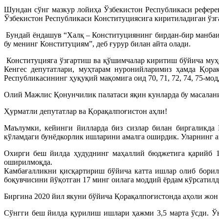
Шундан сўнг мазкур лойиҳа Ўзбекистон Республикаси рефере
Ўзбекистон Республикаси Конституциясига киритиладиган ўзг
Бундай ёндашув “Халқ – Конституциянинг бирдан-бир манбаи 
бу менинг Конституциям”, деб ғурур билан айта олади.
Конституцияга ўзгартиш ва қўшимчалар киритиш бўйича муҳ
Кенгес депутатлари, муҳтарам нуронийларимиз ҳамда Қора
Республикасининг ҳуқуқий мақомига оид 70, 71, 72, 74, 75-мо
Олий Мажлис Қонунчилик палатаси яқин кунларда бу масалани
Ҳурматли депутатлар ва Қорақалпоғистон аҳли!
Маълумки, кейинги йилларда биз сизлар билан биргаликда
кўламдаги бунёдкорлик ишларини амалга оширдик. Уларнинг ам
Охирги беш йилда ҳудуднинг маҳаллий бюджетига қарийб 1
оширилмоқда.
Камбағалликни қисқартириш бўйича катта ишлар олиб борилм
боқувчисини йўқотган 17 минг оилага моддий ёрдам кўрсатилд
Биргина 2020 йил якуни бўйича Қорақалпоғистонда аҳоли жон 
Сўнгги беш йилда қурилиш ишлари ҳажми 3,5 марта ўсди. Ўн