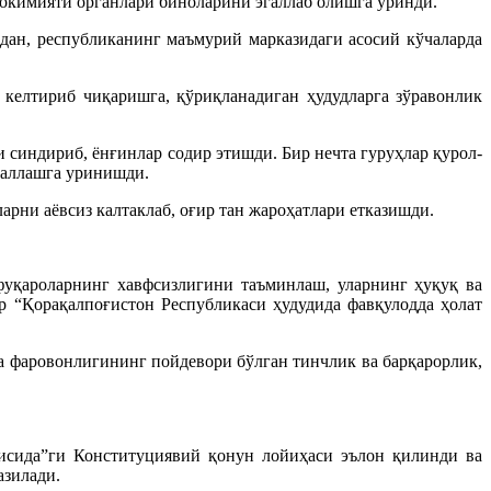
ҳокимияти органлари биноларини эгаллаб олишга уринди.
сдан, республиканинг маъмурий марказидаги асосий кўчаларда
 келтириб чиқаришга, қўриқланадиган ҳудудларга зўравонлик
синдириб, ёнғинлар содир этишди. Бир нечта гуруҳлар қурол-
галлашга уринишди.
рни аёвсиз калтаклаб, оғир тан жароҳатлари етказишди.
уқароларнинг хавфсизлигини таъминлаш, уларнинг ҳуқуқ ва
р “Қорақалпоғистон Республикаси ҳудудида фавқулодда ҳолат
 фаровонлигининг пойдевори бўлган тинчлик ва барқарорлик,
исида”ги Конституциявий қонун лойиҳаси эълон қилинди ва
азилади.