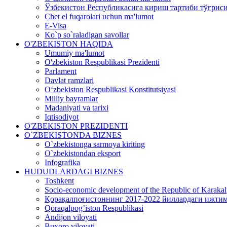
Ўзбекистон Республикасига кириш тартиби тўғрис
Chet el fuqarolari uchun ma'lumot
E-Visa
Ko`p so`raladigan savollar
O'ZBEKISTON HAQIDA
Umumiy ma'lumot
O'zbekiston Respublikasi Prezidenti
Parlament
Davlat ramzlari
O‘zbekiston Respublikasi Konstitutsiyasi
Milliy bayramlar
Madaniyati va tarixi
Iqtisodiyot
O'ZBEKISTON PREZIDENTI
O`ZBEKISTONDA BIZNES
O`zbekistonga sarmoya kiriting
O`zbekistondan eksport
Infografika
HUDUDLARDAGI BIZNES
Toshkent
Socio-economic development of the Republic of Karakal
Қорақалпоғистоннинг 2017-2022 йиллардаги ижт
Qoraqalpog’iston Respublikasi
Andijon viloyati
Buxoro viloyati