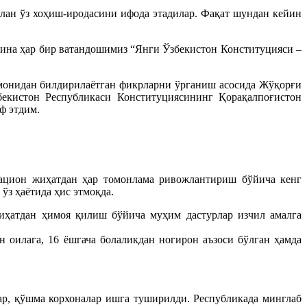
лан ўз хоҳиш-иродасини ифода этадилар. Фақат шундан кейин
гина ҳар бир ватандошимиз “Янги Ўзбекистон Конституцияси –
монидан билдирилаётган фикрларни ўрганиш асосида Жўқорғи
бекистон Республикаси Конституциясининг Қорақалпоғистон
ф этдим.
вацион жиҳатдан ҳар томонлама ривожлантириш бўйича кенг
ўз ҳаётида ҳис этмоқда.
иҳатдан ҳимоя қилиш бўйича муҳим дастурлар изчил амалга
 оилага, 16 ёшгача болаликдан ногирон аъзоси бўлган ҳамда
ар, қўшма корхоналар ишга туширилди. Республикада минглаб