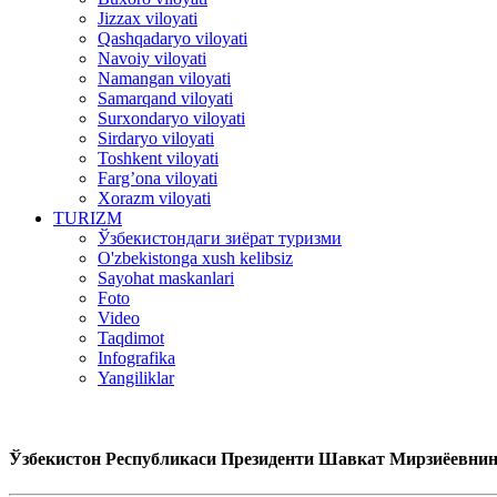
Jizzax viloyati
Qashqadaryo viloyati
Navoiy viloyati
Namangan viloyati
Samarqand viloyati
Surxondaryo viloyati
Sirdaryo viloyati
Toshkent viloyati
Farg’ona viloyati
Xorazm viloyati
TURIZM
Ўзбекистондаги зиёрат туризми
O'zbekistonga xush kelibsiz
Sayohat maskanlari
Foto
Video
Taqdimot
Infografika
Yangiliklar
Ўзбекистон Республикаси Президенти Шавкат Мирзиёевни