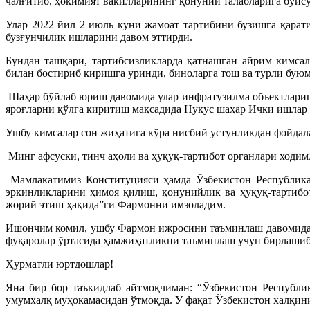
чалғитиб, ҳокимият вакилларининг қонуний талабларига бўйсу
Улар 2022 йил 2 июль куни жамоат тартибини бузишга қарати
бузғунчилик ишларини давом эттирди.
Бундан ташқари, тартибсизликларда қатнашган айрим кимсал
билан бостириб киришга уринди, биноларга тош ва турли бую
Шаҳар бўйлаб юриш давомида улар инфратузилма объектларига
яроғларни қўлга киритиш мақсадида Нукус шаҳар Ички ишлар
Ушбу кимсалар сон жиҳатига кўра нисбий устунликдан фойдала
Минг афсуски, тинч аҳоли ва ҳуқуқ-тартибот органлари ходим
Мамлакатимиз Конституцияси ҳамда Ўзбекистон Республикас
эркинликларини ҳимоя қилиш, қонунийлик ва ҳуқуқ-тартибот
жорий этиш ҳақида”ги Фармонни имзоладим.
Ишончим комил, ушбу Фармон ижросини таъминлаш давомида к
фуқаролар ўртасида ҳамжиҳатликни таъминлаш учун бирлашиб,
Ҳурматли юртдошлар!
Яна бир бор таъкидлаб айтмоқчиман: “Ўзбекистон Республи
умумхалқ муҳокамасидан ўтмоқда. У фақат Ўзбекистон халқини