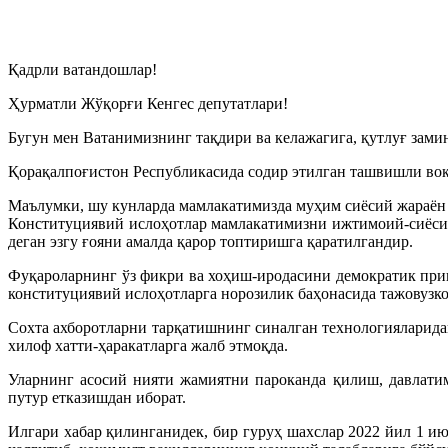
Қадрли ватандошлар!
Ҳурматли Жўқорғи Кенгес депутатлари!
Бугун мен Ватанимизнинг тақдири ва келажагига, қутлуғ зами
Қорақалпоғистон Республикасида содир этилган ташвишли воқе
Маълумки, шу кунларда мамлакатимизда муҳим сиёсий жараён 
Конституциявий ислоҳотлар мамлакатимизни ижтимоий-сиёсий
деган эзгу ғояни амалда қарор топтиришга қаратилгандир.
Фуқароларнинг ўз фикри ва хоҳиш-иродасини демократик прин
конституциявий ислоҳотларга норозилик баҳонасида тажовузко
Сохта ахборотларни тарқатишнинг синалган технологияларида
хилоф хатти-ҳаракатларга жалб этмоқда.
Уларнинг асосий нияти жамиятни пароканда қилиш, давлати
путур етказишдан иборат.
Илгари хабар қилинганидек, бир гуруҳ шахслар 2022 йил 1 и