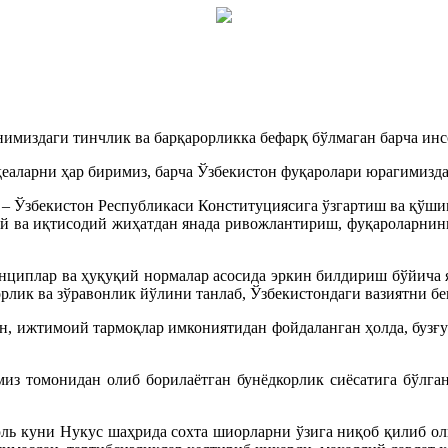
нимиздаги тинчлик ва барқарорликка бефарқ бўлмаган барча ин
аларни ҳар биримиз, барча Ўзбекистон фуқаролари юрагимизда 
– Ўзбекистон Республикаси Конституциясига ўзгартиш ва қўши
 ва иқтисодий жиҳатдан янада ривожлантириш, фуқароларнинг
циплар ва ҳуқуқий нормалар асосида эркин билдириш бўйича я
рлик ва зўравонлик йўлини танлаб, Ўзбекистондаги вазиятни бе
н, ижтимоий тармоқлар имкониятидан фойдаланган ҳолда, бузғу
миз томонидан олиб борилаётган бунёдкорлик сиёсатига бўлга
юль куни Нукус шаҳрида сохта шиорларни ўзига ниқоб қилиб о