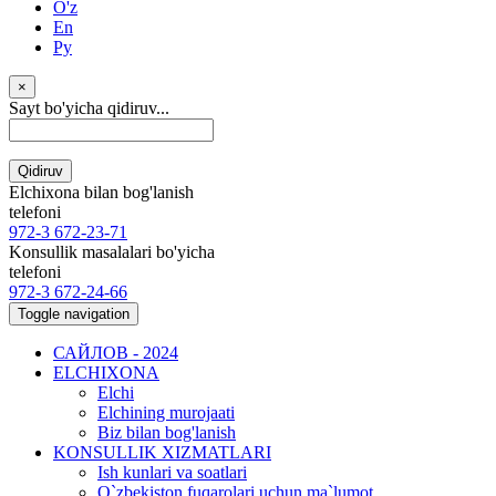
O'z
En
Ру
×
Sayt bo'yicha qidiruv...
Qidiruv
Elchixona bilan bog'lanish
telefoni
972-3 672-23-71
Konsullik masalalari bo'yicha
telefoni
972-3 672-24-66
Toggle navigation
САЙЛОВ - 2024
ELCHIXONA
Elchi
Elchining murojaati
Biz bilan bog'lanish
KONSULLIK XIZMATLARI
Ish kunlari va soatlari
O`zbekiston fuqarolari uchun ma`lumot