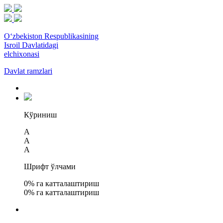
O‘zbekiston Respublikasining
Isroil Davlatidagi
elchixonasi
Davlat ramzlari
Кўриниш
A
A
A
Шрифт ўлчами
0
% га катталаштириш
0
% га катталаштириш