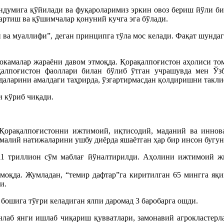
ндумига қўйилади ва фуқароларимиз эркин овоз бериш йўли би
артиш ва қўшимчалар қонуний кучга эга бўлади.
ва муаллифи”, деган принципга тўла мос келади. Фақат шунда
окамалар жараёни давом этмоқда. Қорақалпоғистон аҳолиси то
қалпоғистон фаоллари билан бўлиб ўтган учрашувда мен Ўз
ддаларини амалдаги таҳрирда, ўзгартирмасдан қолдиришни такли
 кўриб чиқади.
 Қорақалпоғистонни ижтимоий, иқтисодий, маданий ва инно
алий натижаларини ушбу диёрда яшаётган ҳар бир инсон бугун 
1 триллион сўм маблағ йўналтирилди. Аҳолини ижтимоий ж
оқда. Жумладан, “темир дафтар”га киритилган 65 мингга яқин
и.
бошига тўғри келадиган ялпи даромад 3 баробарга ошди.
лаб янги ишлаб чиқариш қувватлари, замонавий агрокластерл