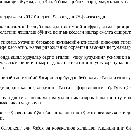
мирланди. Жумладан, кўплаб болалар боғчалари, умумтаълим ва 
.
 даражаси 2017 йилдаги 32 фоиздан 75 фоизга етди.
ақалпоғистон Республикасида ижтимоий инфратузилмаларни рив
ҳолатини яхшилаш бўйича кенг миқёсдаги ишлар амалга оширил
тиклаш, ҳудудни барқарор ижтимоий-иқтисодий ривожлантириш
ёфа касб этиб, жадал ривожланиб бораётган замонавий туманлар
донда яшил ҳудудлар барпо этилди. Ушбу ҳудуднинг ўсимлик ва
асаласи биринчи марта давлат сиёсатининг устувор йўналиш
из.
илаётган ижобий ўзгаришлар бундан буён ҳам албатта изчил су
ири, қорақалпоқ халқининг бахти ва фаровонлиги – бу бутун ўз
шмандлигига ишонаман ва уларни ақл-идрок билан иш тутишга,
нмасликка чақираман.
рига зўравонлик йўли билан қаршилик кўрсатишга даъват этад
и.
ағрикенг эли ўзбек ва қорақалпоқ халқлари тақдирининг бир