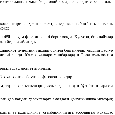
ихтисослашган мактаблар, олийгоҳлар, соғлиқни сақлаш, илм-
ожлантириш, аҳолини электр энергияси, табиий газ, ичимлик
моқда.
 бўйича ҳам фаол иш олиб борилмоқда. Хусусан, бир пайтлар
дан бирига айланди.
 ҳайвонот дунёсини тиклаш бўйича беш йиллик миллий дастур
ига айланди. Юксак халқаро минбарлардан Орол муаммосига
ръатларда давом эттирилади.
бек халқининг бахти ва фаровонлигидир.
 турли хил қутқуларга, жумладан, четдан бўлаётган ғаразли
иган ҳар қандай ҳаракатларга амалдаги қонунчиликка мувофиқ
лиги ва яхлитлигига, оғизбирчилигига асосланган муқаддас