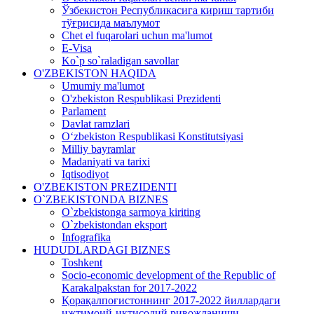
Ўзбекистон Республикасига кириш тартиби
тўғрисида маълумот
Chet el fuqarolari uchun ma'lumot
E-Visa
Ko`p so`raladigan savollar
O'ZBEKISTON HAQIDA
Umumiy ma'lumot
O'zbekiston Respublikasi Prezidenti
Parlament
Davlat ramzlari
O‘zbekiston Respublikasi Konstitutsiyasi
Milliy bayramlar
Madaniyati va tarixi
Iqtisodiyot
O'ZBEKISTON PREZIDENTI
O`ZBEKISTONDA BIZNES
O`zbekistonga sarmoya kiriting
O`zbekistondan eksport
Infografika
HUDUDLARDAGI BIZNES
Toshkent
Socio-economic development of the Republic of
Karakalpakstan for 2017-2022
Қорақалпоғистоннинг 2017-2022 йиллардаги
ижтимоий-иқтисодий ривожланиши