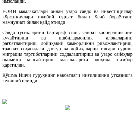
имзоланди.
ЕОИИ мамлакатлари билан ўзаро савдо ва инвестициялар
кўрсаткичлари ижобий суръат билан ўсиб бораётгани
мамнуният билан қайд этилди.
Савдо тўсиқларини бартараф этиш, саноат кооперациясини
кучайтириш ва ишбилармонлик алоқаларини
рағбатлантириш, лойиҳавий ҳамкорликни ривожлантириш,
транзит соҳасидаги дастур ва лойиҳаларни илгари суриш,
миграция тартиботларини соддалаштириш ва ўзаро сайёҳлар
оқимини кенгайтириш масалаларига алоҳида эътибор
қаратилди.
Қўшма Ишчи гуруҳнинг навбатдаги йиғилишини ўтказишга
келишиб олинди.