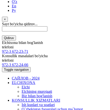
O'z
En
Ру
×
Sayt bo'yicha qidiruv...
Qidiruv
Elchixona bilan bog'lanish
telefoni
972-3 672-23-71
Konsullik masalalari bo'yicha
telefoni
972-3 672-24-66
Toggle navigation
САЙЛОВ - 2024
ELCHIXONA
Elchi
Elchining murojaati
Biz bilan bog'lanish
KONSULLIK XIZMATLARI
Ish kunlari va soatlari
O`zbekiston fuqarolari uchun ma`lumot