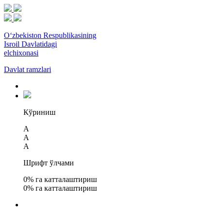
O‘zbekiston Respublikasining
Isroil Davlatidagi
elchixonasi
Davlat ramzlari
Кўриниш
A
A
A
Шрифт ўлчами
0
% га катталаштириш
0
% га катталаштириш