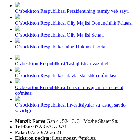
O‘zbekiston Respublikasi Prezidentining rasmiy veb-sayti
O’zbekiston Respublikasi Oliy Majlisi Qonunchilik Palatasi
O’zbekiston Respublikasi Oliy Majlisi Senati
O‘zbekiston Respublikasining Hukumat portali
O'zbekiston Respublikasi Tashqi ishlar vazirligi
O`zbekiston Respublikasi davlat statistika qo`mitasi
O'zbekiston Respublikasi Turizmni rivojlantirish davlat
qo'mitasi
Oʻzbekiston Respublikasi Investitsiyalar va tashqi savdo
vazirligi
Manzil:
Ramat Gan c., 52413, 31 Moshe Sharet Str.
Telefon:
972-3 672-23-71
Faks:
972-3 672-26-21
Elektron pochta:
il.uzembassy@mfa.uz