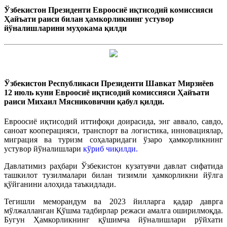
Ўзбекистон Президенти Евроосиё иқтисодий комиссияси
Ҳайъати раиси билан ҳамкорликнинг устувор
йўналишларини муҳокама қилди
Ўзбекистон Республикаси Президенти Шавкат Мирзиёев
12 июль куни Евроосиё иқтисодий комиссияси Ҳайъати
раиси Михаил Мясниковични қабул қилди.
Евроосиё иқтисодий иттифоқи доирасида, энг аввало, савдо,
саноат кооперацияси, транспорт ва логистика, инновациялар,
миграция ва туризм соҳаларидаги ўзаро ҳамкорликнинг
устувор йўналишлари
кўриб чиқилди.
Давлатимиз раҳбари Ўзбекистон кузатувчи давлат сифатида
ташкилот тузилмалари билан тизимли ҳамкорликни йўлга
қўйганини алоҳида таъкидлади.
Тегишли меморандум ва 2023 йилларга қадар даврга
мўлжалланган Қўшма тадбирлар режаси амалга оширилмоқда.
Бугун Ҳамкорликнинг қўшимча йўналишлари рўйхати