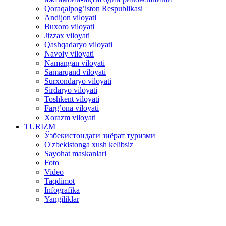
Qoraqalpog’iston Respublikasi
Andijon viloyati
Buxoro viloyati
Jizzax viloyati
Qashqadaryo viloyati
Navoiy viloyati
Namangan viloyati
Samarqand viloyati
Surxondaryo viloyati
Sirdaryo viloyati
Toshkent viloyati
Farg’ona viloyati
Xorazm viloyati
TURIZM
Ўзбекистондаги зиёрат туризми
O'zbekistonga xush kelibsiz
Sayohat maskanlari
Foto
Video
Taqdimot
Infografika
Yangiliklar