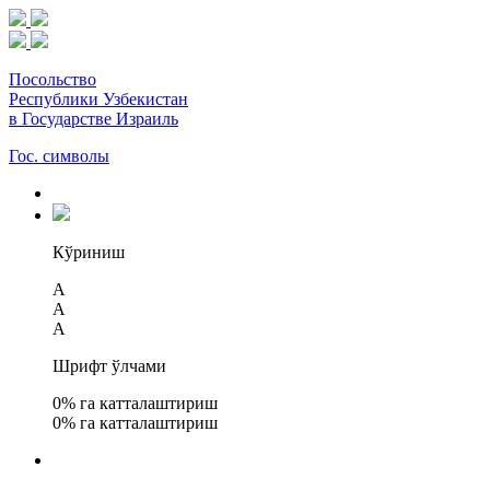
Посольство
Республики Узбекистан
в Государстве Израиль
Гос. символы
Кўриниш
A
A
A
Шрифт ўлчами
0
% га катталаштириш
0
% га катталаштириш