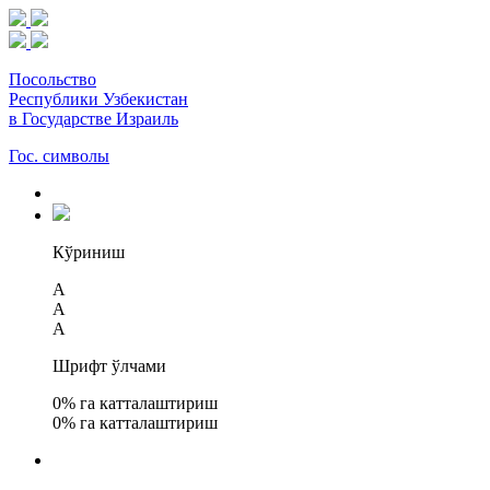
Посольство
Республики Узбекистан
в Государстве Израиль
Гос. символы
Кўриниш
A
A
A
Шрифт ўлчами
0
% га катталаштириш
0
% га катталаштириш