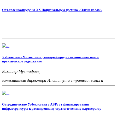
Объявлен конкурс на XX Национальную премию «Олтин калам»
Узбекистан и Чехия: визит, который придал отношениям новое
практическое содержание
Бахтиер Мустафаев,
заместитель директора Института стратегических и
межрегиональных исследований при Президенте Республики
Узбекистан
Сотрудничество Узбекистана с АБР: от финансирования
инфраструктуры к расширенному стратегическому партнерству