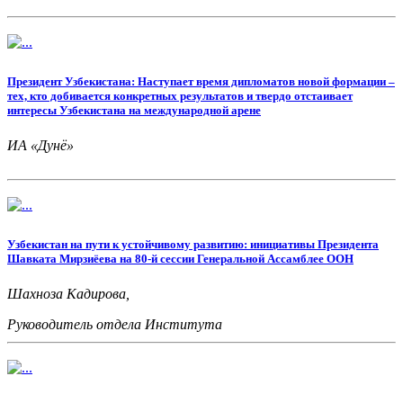
Президент Узбекистана: Наступает время дипломатов новой формации –
тех, кто добивается конкретных результатов и твердо отстаивает
интересы Узбекистана на международной арене
ИА «Дунё»
Узбекистан на пути к устойчивому развитию: инициативы Президента
Шавката Мирзиёева на 80-й сессии Генеральной Ассамблее ООН
Шахноза Кадирова,
Руководитель отдела Института
стратегических и межрегиональных исследований
при Президенте Республики Узбекистан