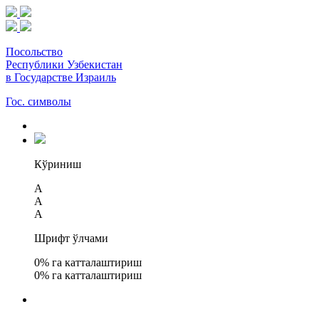
Посольство
Республики Узбекистан
в Государстве Израиль
Гос. символы
Кўриниш
A
A
A
Шрифт ўлчами
0
% га катталаштириш
0
% га катталаштириш