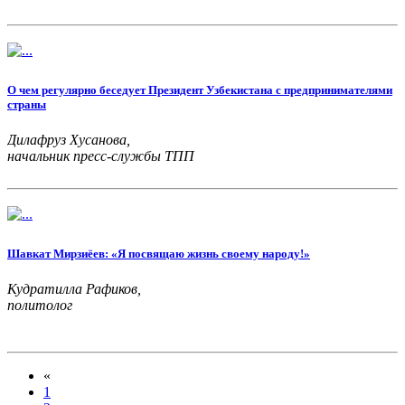
О чем регулярно беседует Президент Узбекистана с предпринимателями
страны
Дилафруз Хусанова,
начальник пресс-службы ТПП
Шавкат Мирзиёев: «Я посвящаю жизнь своему народу!»
Кудратилла Рафиков,
политолог
«
1